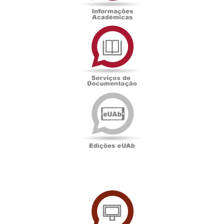
Serviços
de
Documentação
Edições
eUAb
UAbTV