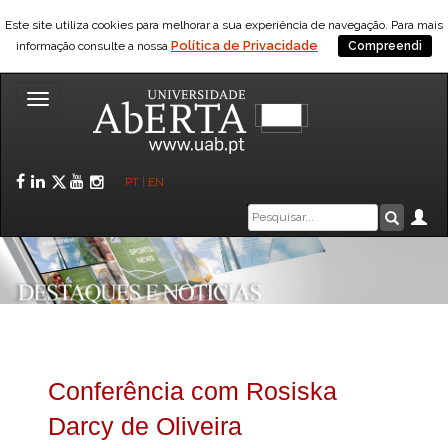
Este site utiliza cookies para melhorar a sua experiência de navegação. Para mais
Política de Privacidade
informação consulte a nossa
Compreendi
Toggle
navigation
Facebook
LinkedIn
Twitter
YouTube
Instagram
PT
|
EN
Caixa
Ár
Pesquis
de
pesquisa
Conferência com Rosiska
Darcy de Oliveira