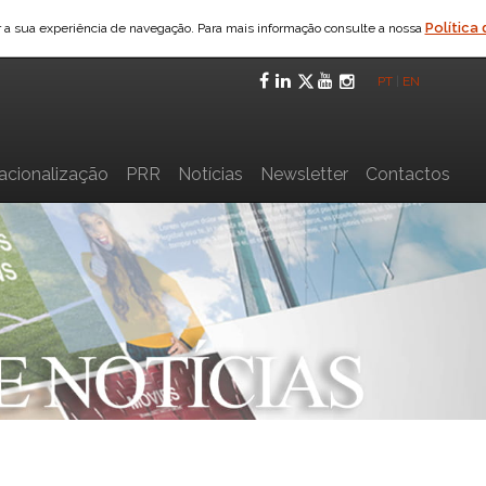
Política
ar a sua experiência de navegação. Para mais informação consulte a nossa
Facebook
LinkedIn
Twitter
YouTube
Instagra
PT
|
EN
nacionalização
PRR
Notícias
Newsletter
Contactos