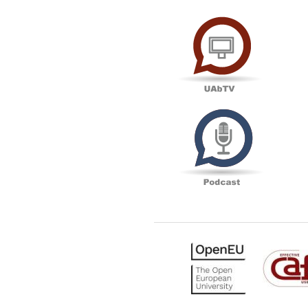
UAbTV
Podcas