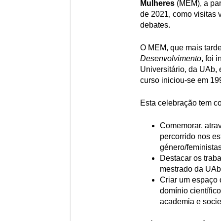
Mulheres
(MEM), a par 
de 2021, como visitas v
debates.
O MEM, que mais tarde
Desenvolvimento
, foi
Universitário, da UAb,
curso iniciou-se em 19
Esta celebração tem co
Comemorar, atravé
percorrido nos e
género/feministas
Destacar os traba
mestrado da UAb
Criar um espaço 
domínio científico
academia e socied