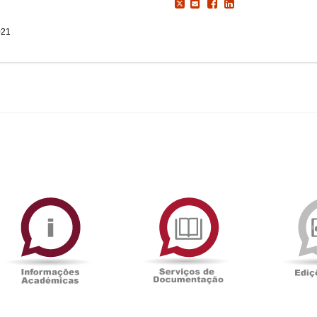
021
ormAberta
Informações
Serviços
Académicas
de
Documentaçã