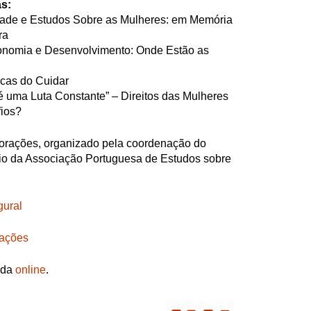
s:
dade e Estudos Sobre as Mulheres: em Memória
ra
onomia e Desenvolvimento: Onde Estão as
icas do Cuidar
é uma Luta Constante” – Direitos das Mulheres
fios?
rações, organizado pela coordenação do
o da Associação Portuguesa de Estudos sobre
gural
ações
ida
online
.