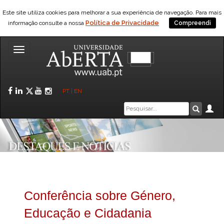
Este site utiliza cookies para melhorar a sua experiência de navegação. Para mais
Política de Privacidade
informação consulte a nossa
Compreendi
Toggle
navigation
Facebook
LinkedIn
Twitter
YouTube
Instagram
PT
|
EN
Caixa
Ár
Pesquis
de
pesquisa
Conferência sobre Género,
Educação e Cidadania