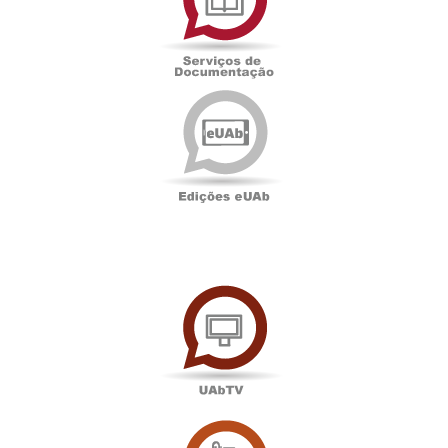
Edições
eUAb
UAbTV
Sala
de