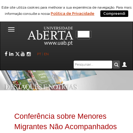
Este site utiliza cookies para melhorar a sua experiência de navegação. Para mais
Política de Privacidade
informação consulte a nossa
Compreendi
Toggle
navigation
Facebook
LinkedIn
Twitter
YouTube
Instagram
PT
|
EN
Caixa
Ár
Pesquis
de
pesquisa
Conferência sobre Menores
Migrantes Não Acompanhados