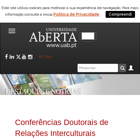
Este site utiliza cookies para melhorar a sua experiência de navegação. Para mais
Política de Privacidade
informação consulte a nossa
Compreendi
Toggle
navigation
Facebook
LinkedIn
Twitter
YouTube
Instagram
PT
|
EN
Caixa
Ár
Pesquis
de
pesquisa
Conferências Doutorais de
Relações Interculturais