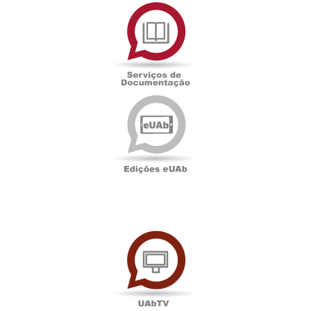
Serviços
de
Documentação
Edições
eUAb
UAbTV