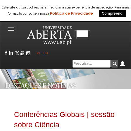
Este site utiliza cookies para melhorar a sua experiência de navegação. Para mais
Política de Privacidade
informação consulte a nossa
Compreendi
Toggle
navigation
Facebook
LinkedIn
Twitter
YouTube
Instagram
PT
|
EN
Caixa
Ár
Pesquis
de
pesquisa
Conferências Globais | sessão
sobre Ciência