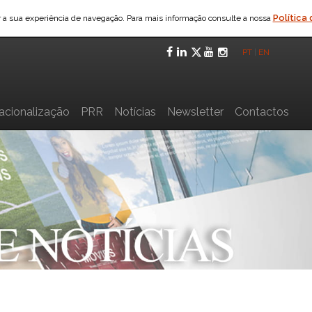
Política
ar a sua experiência de navegação. Para mais informação consulte a nossa
Facebook
LinkedIn
Twitter
YouTube
Instagra
PT
|
EN
nacionalização
PRR
Notícias
Newsletter
Contactos