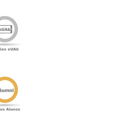
Edições
eUAb
o
Antigos
Alunos