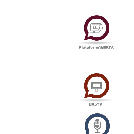
Plataf
UAbTV
Podcas