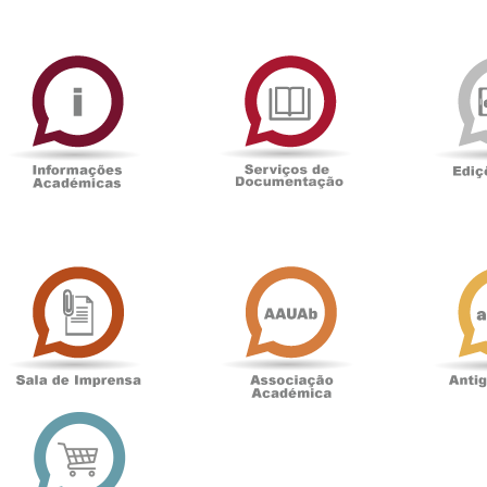
ormAberta
Informações
Serviços
Académicas
de
Documentaçã
Sala
Associação
de
Académica
Imprensa
t
Loja
online