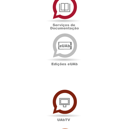
de
Documentação
Edições
eUAb
UAbTV
Sala