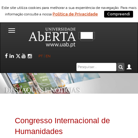
Este site utiliza cookies para melhorar a sua experiência de navegação. Para mais
Política de Privacidade
informação consulte a nossa
Compreendi
Toggle
navigation
Facebook
LinkedIn
Twitter
YouTube
Instagram
PT
|
EN
Caixa
Ár
Pesquis
de
pesquisa
Congresso Internacional de
Humanidades