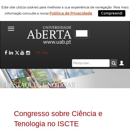
Este site utiliza cookies para melhorar a sua experiência de navegação. Para mais
Política de Privacidade
informação consulte a nossa
Compreendi
Toggle
navigation
Facebook
LinkedIn
Twitter
YouTube
Instagram
PT
|
EN
Caixa
Ár
Pesquis
de
pesquisa
Congresso sobre Ciência e
Tenologia no ISCTE