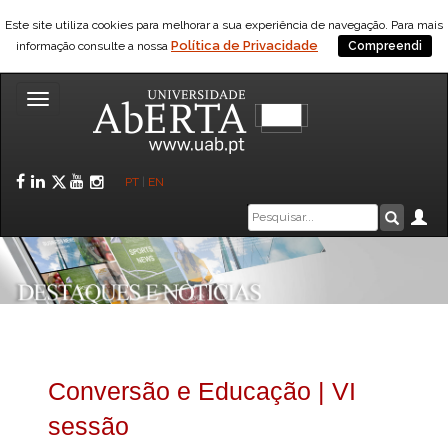
Este site utiliza cookies para melhorar a sua experiência de navegação. Para mais
Política de Privacidade
informação consulte a nossa
Compreendi
Toggle
navigation
Facebook
LinkedIn
Twitter
YouTube
Instagram
PT
|
EN
Caixa
Ár
Pesquis
de
pesquisa
Conversão e Educação | VI
sessão