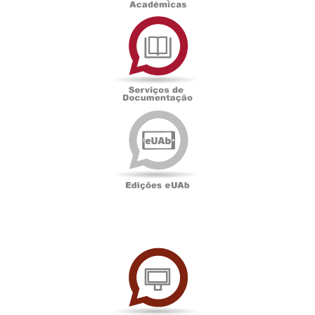
Serviços
de
Documentação
Edições
eUAb
UAbTV