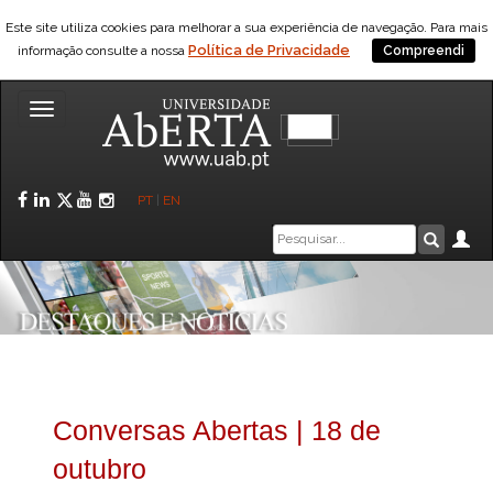
Este site utiliza cookies para melhorar a sua experiência de navegação. Para mais
Política de Privacidade
informação consulte a nossa
Compreendi
Toggle
navigation
Facebook
LinkedIn
Twitter
YouTube
Instagram
PT
|
EN
Caixa
Ár
Pesquis
de
pesquisa
Conversas Abertas | 18 de
outubro