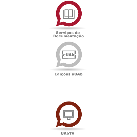
Serviços
de
Documentação
Edições
eUAb
UAbTV