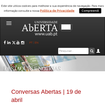
Este site utiliza cookies para melhorar a sua experiência de navegação. Para mais
Política de Privacidade
informação consulte a nossa
Compreendi
Toggle
navigation
Facebook
LinkedIn
Twitter
YouTube
Instagram
PT
|
EN
Caixa
Ár
Pesquis
de
pesquisa
Conversas Abertas | 19 de
abril