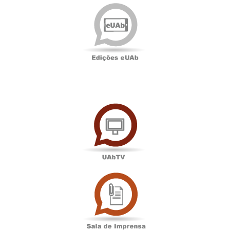
Edições
eUAb
UAbTV
Sala
de
Imprensa