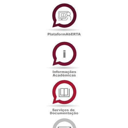
PlataformAberta
Informações
Académicas
Serviços
de
Documentação
Edições
eUAb