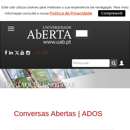
Este site utiliza cookies para melhorar a sua experiência de navegação. Para mais
Política de Privacidade
informação consulte a nossa
Compreendi
Toggle
navigation
Facebook
LinkedIn
Twitter
YouTube
Instagram
PT
|
EN
Caixa
Ár
Pesquis
de
pesquisa
Conversas Abertas | ADOS