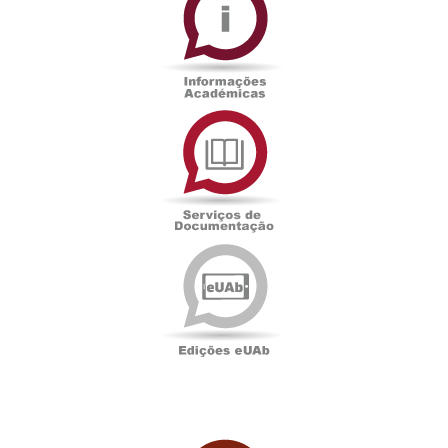
Serviços
de
Documentação
Edições
eUAb
UAbTV