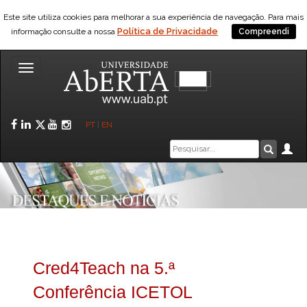
Este site utiliza cookies para melhorar a sua experiência de navegação. Para mais
Política de Privacidade
informação consulte a nossa
Compreendi
Toggle
navigation
Facebook
LinkedIn
Twitter
YouTube
Instagram
PT
|
EN
Caixa
Ár
Pesquis
de
pesquisa
Cred4Teach na 5.ª
Conferência ICETOL