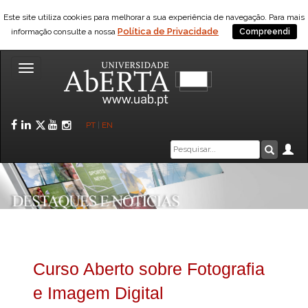
Este site utiliza cookies para melhorar a sua experiência de navegação. Para mais
Política de Privacidade
informação consulte a nossa
Compreendi
Toggle
navigation
Facebook
LinkedIn
Twitter
YouTube
Instagram
PT
|
EN
Caixa
Ár
Pesquis
de
pesquisa
Curso Aberto sobre Fotografia
e Imagem Digital