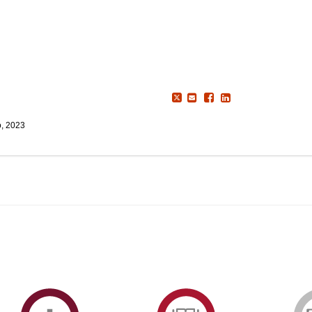
o, 2023
ormAberta
Informações
Serviços
Académicas
de