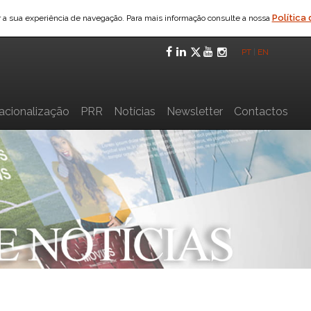
Política
ar a sua experiência de navegação. Para mais informação consulte a nossa
Facebook
LinkedIn
Twitter
YouTube
Instagra
PT
|
EN
nacionalização
PRR
Notícias
Newsletter
Contactos