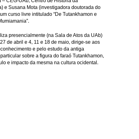
a – CEG-UAb; Centro de História da
a) e Susana Mota (investigadora doutorada do
m curso livre intitulado “De Tutankhamon e
 Mumiamania”.
liza presencialmente (na Sala de Atos da UAb)
 27 de abril e 4, 11 e 18 de maio, dirige-se aos
 conhecimento e pelo estudo da antiga
 particular sobre a figura do faraó Tutankhamon,
lo e impacto da mesma na cultura ocidental.