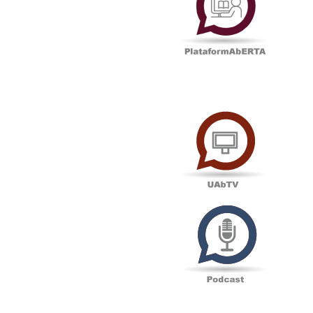
UAbTV
Podcas