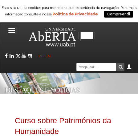
Este site utiliza cookies para melhorar a sua experiência de navegação. Para mais
Política de Privacidade
informação consulte a nossa
Compreendi
Toggle
navigation
Facebook
LinkedIn
Twitter
YouTube
Instagram
PT
|
EN
Caixa
Ár
Pesquis
de
pesquisa
Curso sobre Patrimónios da
Humanidade