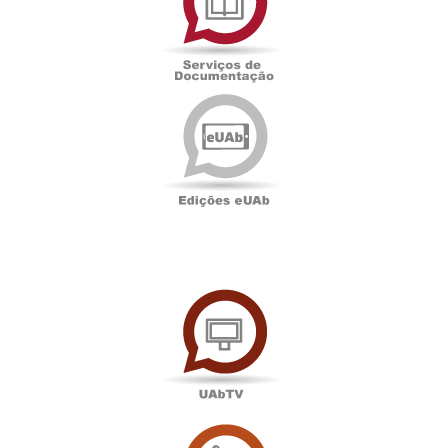
Documentação
Edições
eUAb
UAbTV
Sala
de