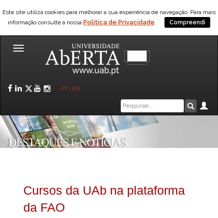
Este site utiliza cookies para melhorar a sua experiência de navegação. Para mais
Política de Privacidade
informação consulte a nossa
Compreendi
Toggle
navigation
Facebook
LinkedIn
Twitter
YouTube
Instagram
PT
|
EN
Caixa
Ár
Pesquis
de
pesquisa
Cursos da UAb na plataforma
da FAO