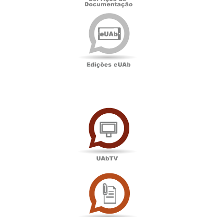
Edições
eUAb
UAbTV
Sala
de
Imprensa