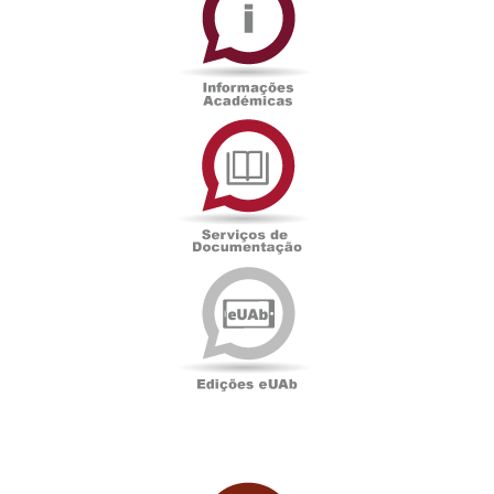
Serviços
de
Documentação
Edições
eUAb
UAbTV