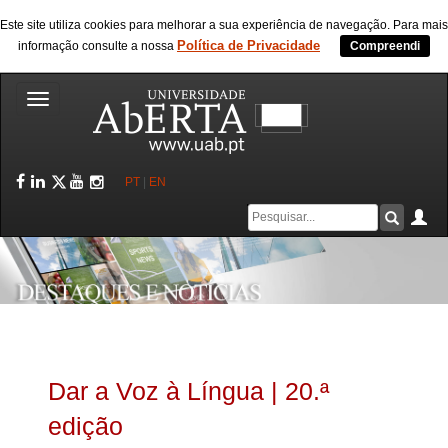
Este site utiliza cookies para melhorar a sua experiência de navegação. Para mais
Política de Privacidade
informação consulte a nossa
Compreendi
Toggle
navigation
Facebook
LinkedIn
Twitter
YouTube
Instagram
PT
|
EN
Caixa
Ár
Pesquis
de
pesquisa
Dar a Voz à Língua | 20.ª
edição