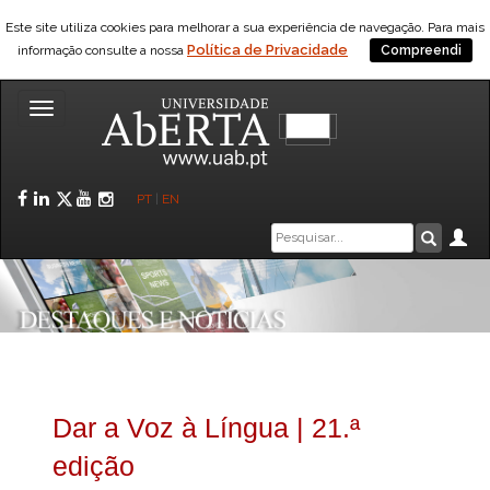
Este site utiliza cookies para melhorar a sua experiência de navegação. Para mais
Política de Privacidade
informação consulte a nossa
Compreendi
Toggle
navigation
Facebook
LinkedIn
Twitter
YouTube
Instagram
PT
|
EN
Caixa
Ár
Pesquis
de
pesquisa
Dar a Voz à Língua | 21.ª
edição