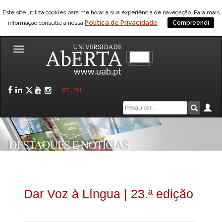
Este site utiliza cookies para melhorar a sua experiência de navegação. Para mais
Política de Privacidade
informação consulte a nossa
Compreendi
Toggle
navigation
Facebook
LinkedIn
Twitter
YouTube
Instagram
PT
|
EN
Caixa
Ár
Pesquis
de
pesquisa
Dar Voz à Língua | 23.ª edição