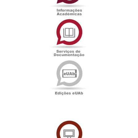
Serviços
de
Documentação
Edições
eUAb
UAbTV