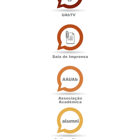
Sala
de
Imprensa
Associação
Académica
Antigos
Alunos