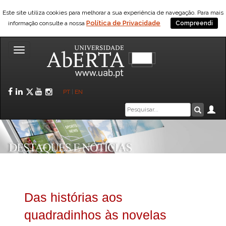
Este site utiliza cookies para melhorar a sua experiência de navegação. Para mais
Política de Privacidade
informação consulte a nossa
Compreendi
Toggle
navigation
Facebook
LinkedIn
Twitter
YouTube
Instagram
PT
|
EN
Caixa
Ár
Pesquis
de
pesquisa
Das histórias aos
quadradinhos às novelas