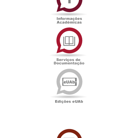
Serviços
de
Documentação
Edições
eUAb
UAbTV