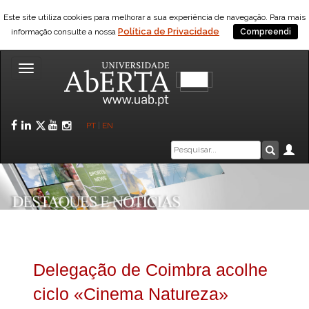
Este site utiliza cookies para melhorar a sua experiência de navegação. Para mais
Política de Privacidade
informação consulte a nossa
Compreendi
Toggle
navigation
Facebook
LinkedIn
Twitter
YouTube
Instagram
PT
|
EN
Caixa
Ár
Pesquis
de
pesquisa
Delegação de Coimbra acolhe
ciclo «Cinema Natureza»