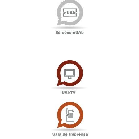
eUAb
UAbTV
Sala
de
Imprensa