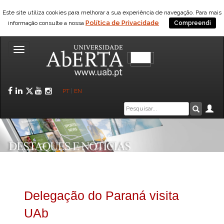
Este site utiliza cookies para melhorar a sua experiência de navegação. Para mais
Política de Privacidade
informação consulte a nossa
Compreendi
Toggle
navigation
Facebook
LinkedIn
Twitter
YouTube
Instagram
PT
|
EN
Caixa
Ár
Pesquis
de
pesquisa
Delegação do Paraná visita
UAb