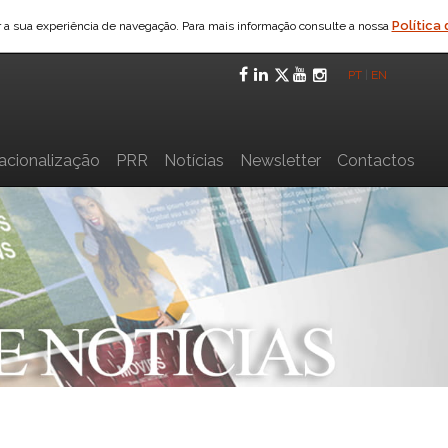
Política
ar a sua experiência de navegação. Para mais informação consulte a nossa
Facebook
LinkedIn
Twitter
YouTube
Instagra
PT
|
EN
nacionalização
PRR
Notícias
Newsletter
Contactos