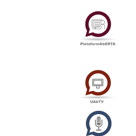
Plataf
UAbTV
Podcas