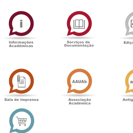
ormAberta
Informações
Serviços
Académicas
de
Documentaçã
Sala
Associação
de
Académica
Imprensa
t
Loja
online