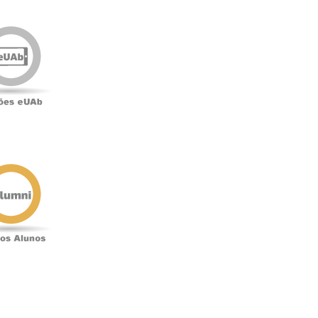
Edições
eUAb
o
Antigos
Alunos