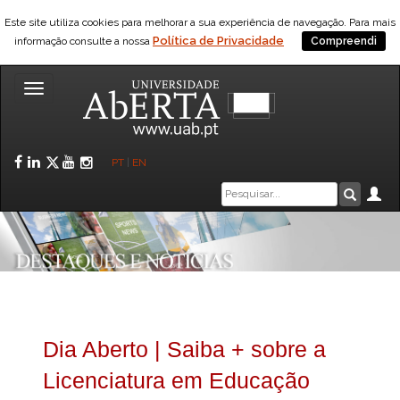
Este site utiliza cookies para melhorar a sua experiência de navegação. Para mais
Política de Privacidade
informação consulte a nossa
Compreendi
Toggle
navigation
Facebook
LinkedIn
Twitter
YouTube
Instagram
PT
|
EN
Caixa
Ár
Pesquis
de
pesquisa
Dia Aberto | Saiba + sobre a
Licenciatura em Educação