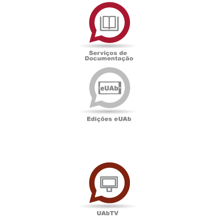
Serviços
de
Documentação
Edições
eUAb
UAbTV