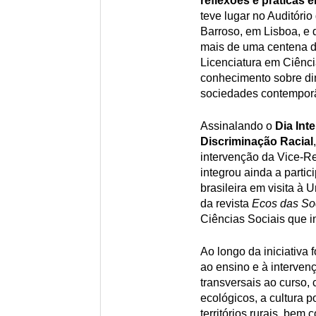
reflexões e práticas
teve lugar no Auditóri
Barroso, em Lisboa, e 
mais de uma centena de
Licenciatura em Ciênci
conhecimento sobre di
sociedades contempor
Assinalando o
Dia Int
Discriminação Racial
intervenção da Vice-Re
integrou ainda a partic
brasileira em visita à
da revista
Ecos das So
Ciências Sociais que i
Ao longo da iniciativa
ao ensino e à interven
transversais ao curso,
ecológicos, a cultura po
territórios rurais, be