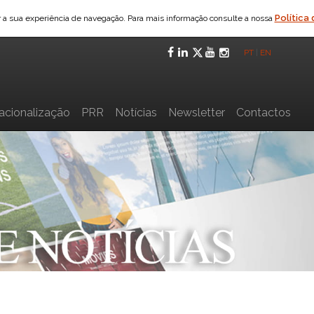
Política
ar a sua experiência de navegação. Para mais informação consulte a nossa
Facebook
LinkedIn
Twitter
YouTube
Instagra
PT
|
EN
nacionalização
PRR
Notícias
Newsletter
Contactos