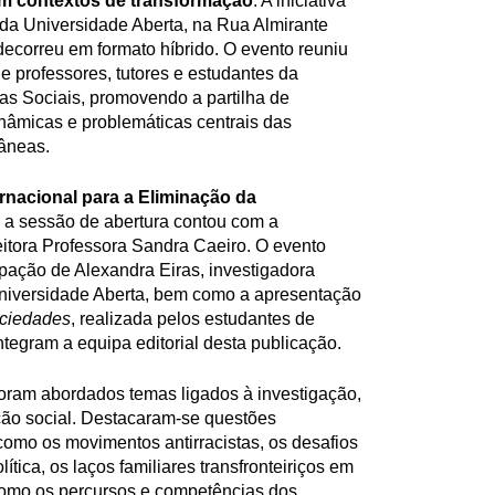
 em contextos de transformação
. A iniciativa
o da Universidade Aberta, na Rua Almirante
decorreu em formato híbrido. O evento reuniu
 professores, tutores e estudantes da
as Sociais, promovendo a partilha de
nâmicas e problemáticas centrais das
âneas.
ernacional para a Eliminação da
, a sessão de abertura contou com a
itora Professora Sandra Caeiro. O evento
ipação de Alexandra Eiras, investigadora
 Universidade Aberta, bem como a apresentação
ciedades
, realizada pelos estudantes de
ntegram a equipa editorial desta publicação.
 foram abordados temas ligados à investigação,
ção social. Destacaram-se questões
 como os movimentos antirracistas, os desafios
lítica, os laços familiares transfronteiriços em
m como os percursos e competências dos