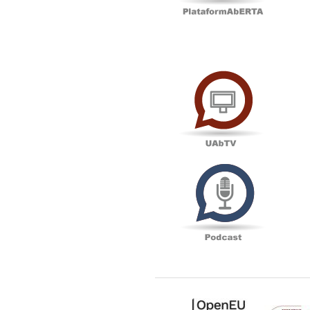
UAbTV
Podcas