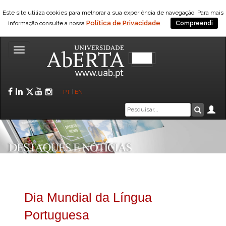
Este site utiliza cookies para melhorar a sua experiência de navegação. Para mais
Política de Privacidade
informação consulte a nossa
Compreendi
Toggle
navigation
Facebook
LinkedIn
Twitter
YouTube
Instagram
PT
|
EN
Caixa
Ár
Pesquis
de
pesquisa
Dia Mundial da Língua
Portuguesa