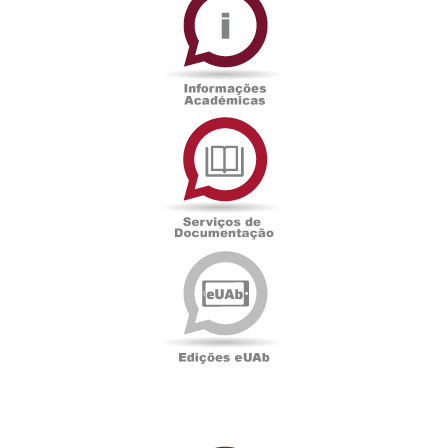
Académicas
Serviços
de
Documentação
Edições
eUAb
UAbTV