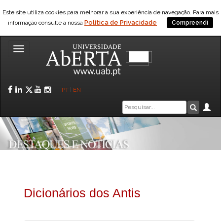
Este site utiliza cookies para melhorar a sua experiência de navegação. Para mais
Política de Privacidade
informação consulte a nossa
Compreendi
Toggle
navigation
Facebook
LinkedIn
Twitter
YouTube
Instagram
PT
|
EN
Caixa
Ár
Pesquis
de
pesquisa
Dicionários dos Antis