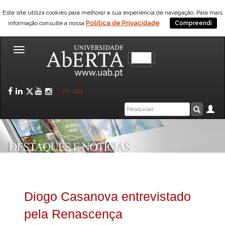
Este site utiliza cookies para melhorar a sua experiência de navegação. Para mais
Política de Privacidade
informação consulte a nossa
Compreendi
Toggle
navigation
Facebook
LinkedIn
Twitter
YouTube
Instagram
PT
|
EN
Caixa
Ár
Pesquis
de
pesquisa
Diogo Casanova entrevistado
pela Renascença