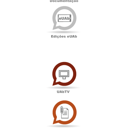
Edições
eUAb
UAbTV
Sala
de
Imprensa