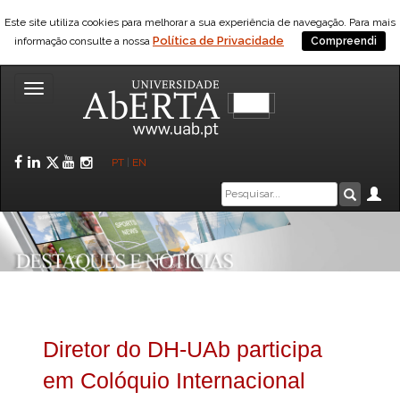
Este site utiliza cookies para melhorar a sua experiência de navegação. Para mais
Política de Privacidade
informação consulte a nossa
Compreendi
Toggle
navigation
Facebook
LinkedIn
Twitter
YouTube
Instagram
PT
|
EN
Caixa
Ár
Pesquis
de
pesquisa
Diretor do DH-UAb participa
em Colóquio Internacional