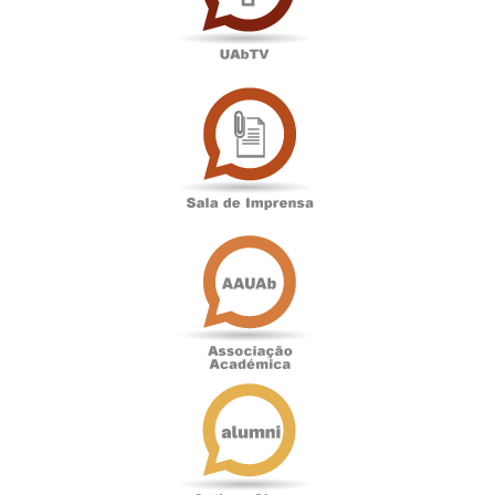
Sala
de
Imprensa
Associação
Académica
Antigos
Alunos