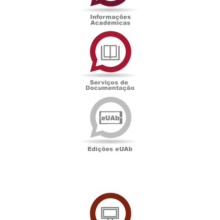
Serviços
de
Documentação
Edições
eUAb
UAbTV