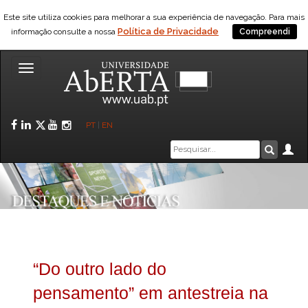
Este site utiliza cookies para melhorar a sua experiência de navegação. Para mais
Política de Privacidade
informação consulte a nossa
Compreendi
Toggle
navigation
Facebook
LinkedIn
Twitter
YouTube
Instagram
PT
|
EN
Caixa
Ár
Pesquis
de
pesquisa
“Do outro lado do
pensamento” em antestreia na