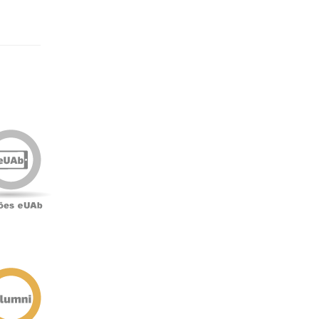
Edições
eUAb
o
Antigos
Alunos