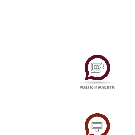
Plataf
UAbTV