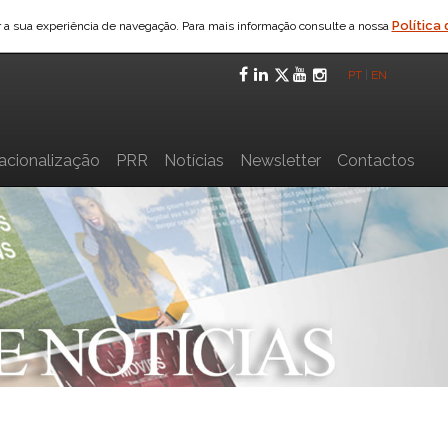
Política
ar a sua experiência de navegação. Para mais informação consulte a nossa
Facebook
LinkedIn
Twitter
YouTube
Instagra
PT
|
EN
nacionalização
PRR
Notícias
Newsletter
Contactos