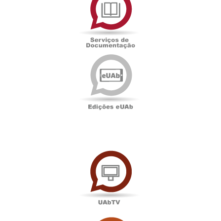
Documentação
Edições
eUAb
UAbTV
Sala