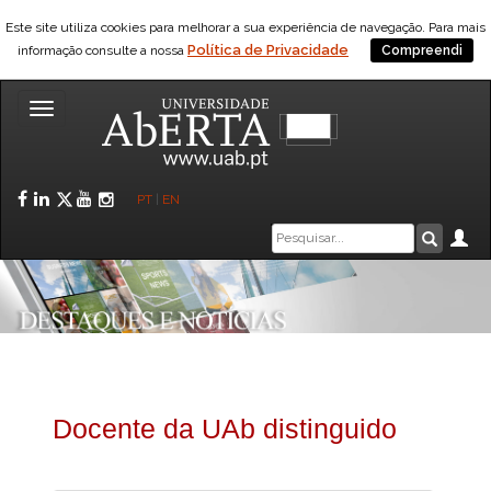
Este site utiliza cookies para melhorar a sua experiência de navegação. Para mais
Política de Privacidade
informação consulte a nossa
Compreendi
Toggle
navigation
Facebook
LinkedIn
Twitter
YouTube
Instagram
PT
|
EN
Caixa
Ár
Pesquis
de
pesquisa
Docente da UAb distinguido