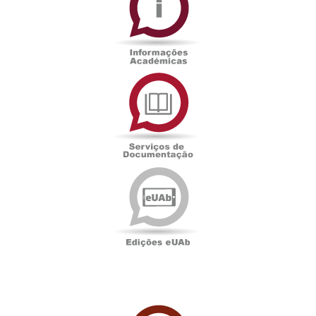
Serviços
de
Documentação
Edições
eUAb
UAbTV