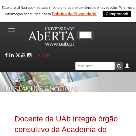
Este site utiliza cookies para melhorar a sua experiência de navegação. Para mais
Política de Privacidade
informação consulte a nossa
Compreendi
Toggle
navigation
Facebook
LinkedIn
Twitter
YouTube
Instagram
PT
|
EN
Caixa
Ár
Pesquis
de
pesquisa
Docente da UAb integra órgão
consultivo da Academia de