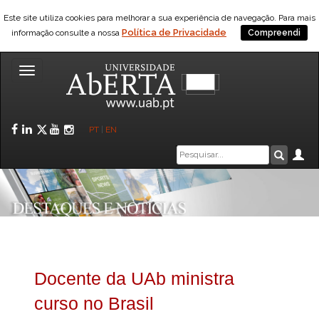
Este site utiliza cookies para melhorar a sua experiência de navegação. Para mais
Política de Privacidade
informação consulte a nossa
Compreendi
Toggle
navigation
Facebook
LinkedIn
Twitter
YouTube
Instagram
PT
|
EN
Caixa
Ár
Pesquis
de
pesquisa
Docente da UAb ministra
curso no Brasil