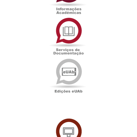
Serviços
de
Documentação
Edições
eUAb
UAbTV