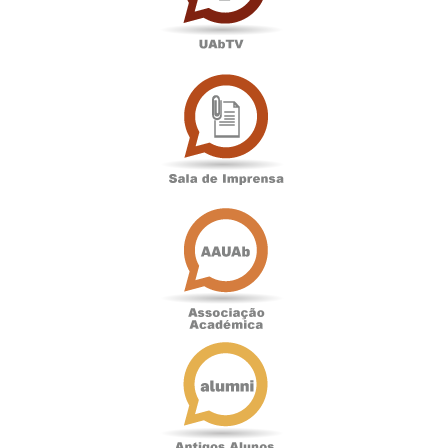
Sala
de
Imprensa
Associação
Académica
Antigos
Alunos