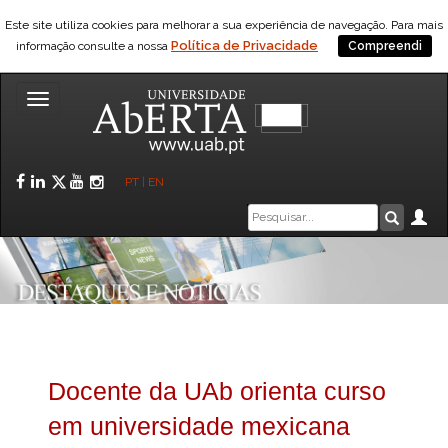
Este site utiliza cookies para melhorar a sua experiência de navegação. Para mais
Política de Privacidade
informação consulte a nossa
Compreendi
Toggle
navigation
Facebook
LinkedIn
Twitter
YouTube
Instagram
PT
|
EN
Caixa
Ár
Pesquis
de
pesquisa
Docente da UAb orienta curso
em universidade mexicana