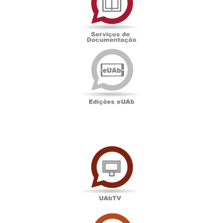
Documentação
Edições
eUAb
UAbTV
Sala