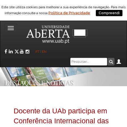
Este site utiliza cookies para melhorar a sua experiência de navegação. Para mais
Política de Privacidade
informação consulte a nossa
Compreendi
Toggle
navigation
Facebook
LinkedIn
Twitter
YouTube
Instagram
PT
|
EN
Caixa
Ár
Pesquis
de
pesquisa
Docente da UAb participa em
Conferência Internacional das