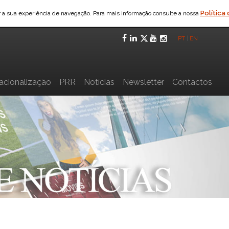
Política
ar a sua experiência de navegação. Para mais informação consulte a nossa
Facebook
LinkedIn
Twitter
YouTube
Instagra
PT
|
EN
nacionalização
PRR
Notícias
Newsletter
Contactos