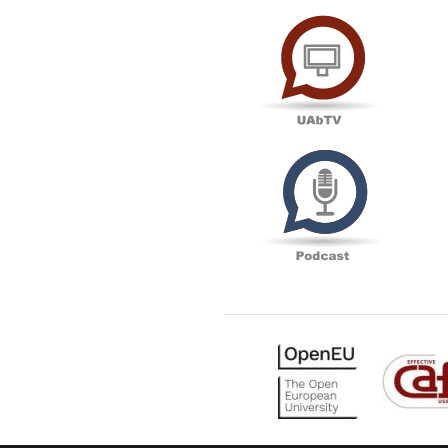
UAbTV
Podcas