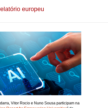
elatório europeu
darra, Vitor Rocio e Nuno Sousa participam na