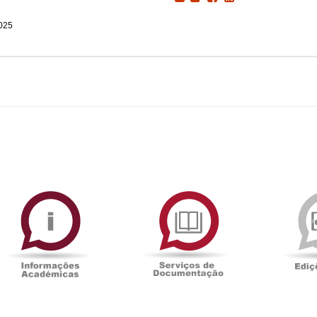
2025
ormAberta
Informações
Serviços
Académicas
de
Documentaçã