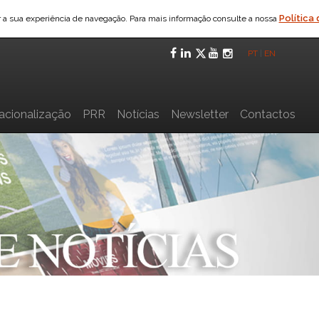
Política
ar a sua experiência de navegação. Para mais informação consulte a nossa
Facebook
LinkedIn
Twitter
YouTube
Instagra
PT
|
EN
nacionalização
PRR
Notícias
Newsletter
Contactos