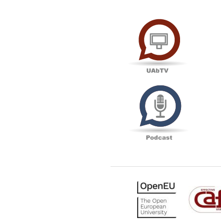
UAbTV
Podcas