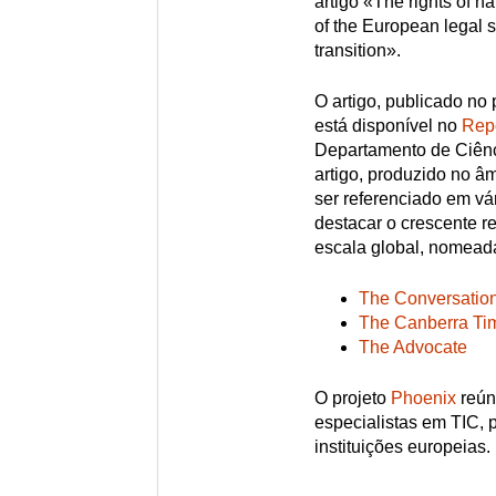
artigo «The rights of n
of the European legal 
transition».
O artigo, publicado no
está disponível no
Repo
Departamento de Ciênc
artigo, produzido no â
ser referenciado em vá
destacar o crescente r
escala global, nomead
The Conversatio
The Canberra Ti
The Advocate
O projeto
Phoenix
reúne
especialistas em TIC, 
instituições europeias.