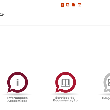
2024
ormAberta
Informações
Serviços
Académicas
de
Documentaçã