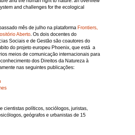
ature and the human right to nature: an overview
system and challenges for the ecological
 passado mês de julho na plataforma
Frontiers,
sitório Aberto
. Os dois docentes do
ias Sociais e de Gestão são coautores do
mbito do projeto europeu Phoenix, que está a
rios meios de comunicação internacionais para
econhecimento dos Direitos da Natureza à
amente nas seguintes publicações:
n
mes
 cientistas políticos, sociólogos, juristas,
psicólogos, geógrafos e urbanistas de 15