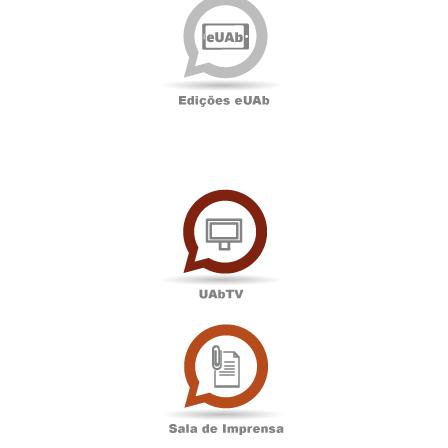
eUAb
UAbTV
Sala
de
Imprensa