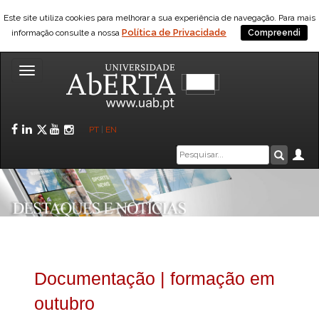
Este site utiliza cookies para melhorar a sua experiência de navegação. Para mais
Política de Privacidade
informação consulte a nossa
Compreendi
Toggle
navigation
Facebook
LinkedIn
Twitter
YouTube
Instagram
PT
|
EN
Caixa
Ár
Pesquis
de
pesquisa
Documentação | formação em
outubro