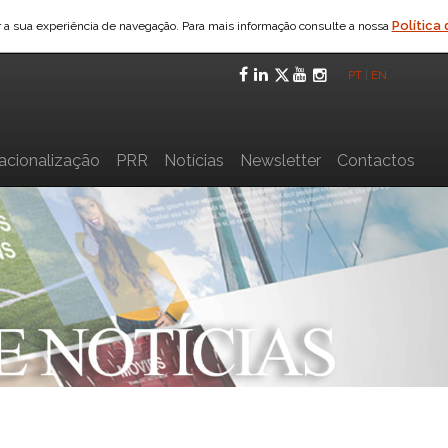
Política
ar a sua experiência de navegação. Para mais informação consulte a nossa
Facebook
LinkedIn
Twitter
YouTube
Instagra
PT
|
EN
nacionalização
PRR
Notícias
Newsletter
Contactos