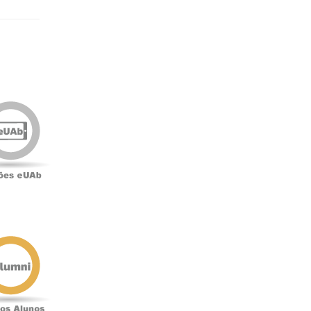
Edições
eUAb
o
Antigos
Alunos