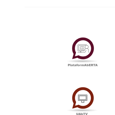
Plataf
UAbTV