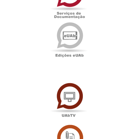
Edições
eUAb
UAbTV
Sala
de
Imprensa