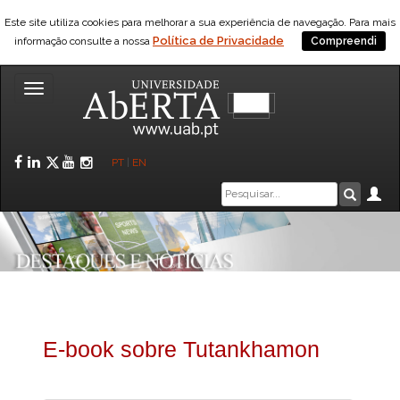
Este site utiliza cookies para melhorar a sua experiência de navegação. Para mais
Política de Privacidade
informação consulte a nossa
Compreendi
Toggle
navigation
Facebook
LinkedIn
Twitter
YouTube
Instagram
PT
|
EN
Caixa
Ár
Pesquis
de
pesquisa
E-book sobre Tutankhamon