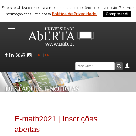
Este site utiliza cookies para melhorar a sua experiência de navegação. Para mais
Política de Privacidade
informação consulte a nossa
Compreendi
Toggle
navigation
Facebook
LinkedIn
Twitter
YouTube
Instagram
PT
|
EN
Caixa
Ár
Pesquis
de
pesquisa
E-math2021 | Inscrições
abertas