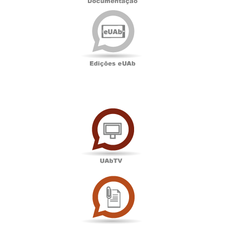
Edições
eUAb
UAbTV
Sala
de
Imprensa