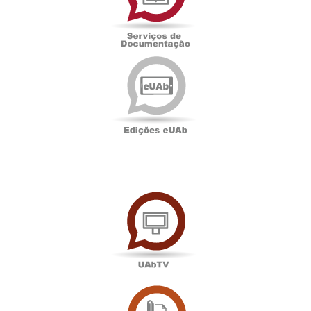
Edições
eUAb
UAbTV
Sala
de