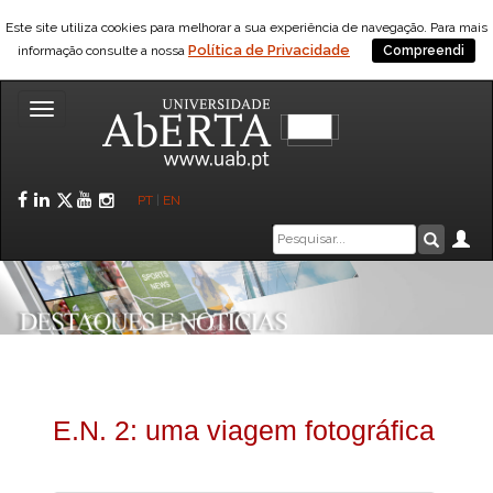
Este site utiliza cookies para melhorar a sua experiência de navegação. Para mais
Política de Privacidade
informação consulte a nossa
Compreendi
Toggle
navigation
Facebook
LinkedIn
Twitter
YouTube
Instagram
PT
|
EN
Caixa
Ár
Pesquis
de
pesquisa
E.N. 2: uma viagem fotográfica