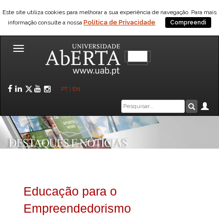
Este site utiliza cookies para melhorar a sua experiência de navegação. Para mais
Política de Privacidade
informação consulte a nossa
Compreendi
Toggle
navigation
Facebook
LinkedIn
Twitter
YouTube
Instagram
PT
|
EN
Caixa
Ár
Pesquis
de
pesquisa
Educação para o
Empreendedorismo