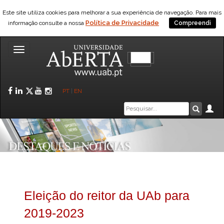
Este site utiliza cookies para melhorar a sua experiência de navegação. Para mais
Política de Privacidade
informação consulte a nossa
Compreendi
Toggle
navigation
Facebook
LinkedIn
Twitter
YouTube
Instagram
PT
|
EN
Caixa
Ár
Pesquis
de
pesquisa
Eleição do reitor da UAb para
2019-2023