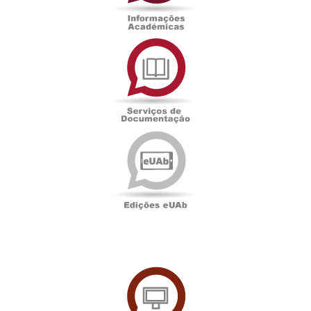
Serviços
de
Documentação
Edições
eUAb
UAbTV