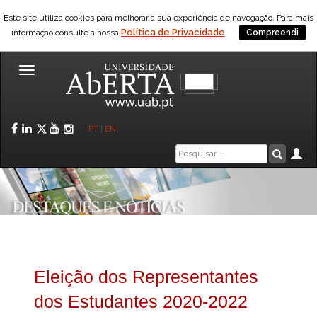
Este site utiliza cookies para melhorar a sua experiência de navegação. Para mais
Política de Privacidade
informação consulte a nossa
Compreendi
Toggle
navigation
Facebook
LinkedIn
Twitter
YouTube
Instagram
PT
|
EN
Caixa
Ár
Pesquis
de
pesquisa
Eleição dos Representantes
dos Estudantes 2020-2022