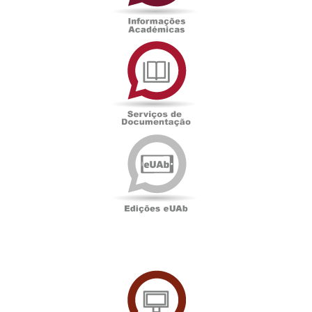
Serviços
de
Documentação
Edições
eUAb
UAbTV