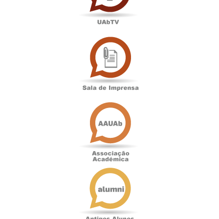
Sala
de
Imprensa
Associação
Académica
Antigos
Alunos