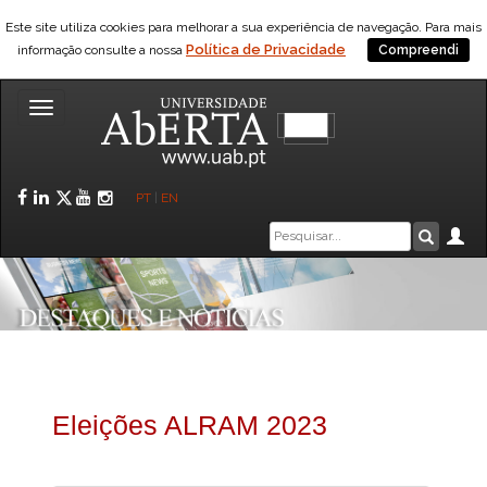
Este site utiliza cookies para melhorar a sua experiência de navegação. Para mais
Política de Privacidade
informação consulte a nossa
Compreendi
Toggle
navigation
Facebook
LinkedIn
Twitter
YouTube
Instagram
PT
|
EN
Caixa
Ár
Pesquis
de
pesquisa
Eleições ALRAM 2023