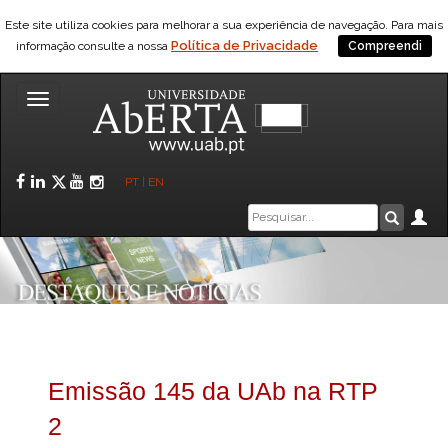
Este site utiliza cookies para melhorar a sua experiência de navegação. Para mais
Política de Privacidade
informação consulte a nossa
Compreendi
Toggle
navigation
Facebook
LinkedIn
Twitter
YouTube
Instagram
PT
|
EN
Caixa
Ár
Pesquis
de
pesquisa
Emissão 145 da UAb na RTP
2